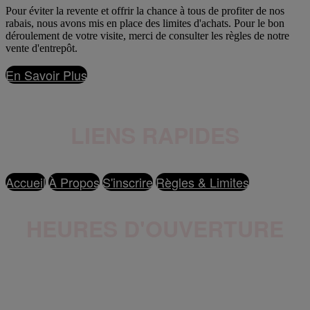
Pour éviter la revente et offrir la chance à tous de profiter de nos
rabais, nous avons mis en place des limites d'achats. Pour le bon
déroulement de votre visite, merci de consulter les règles de notre
vente d'entrepôt.
En Savoir Plus
LIENS RAPIDES
Accueil
À Propos
S'inscrire
Règles & Limites
HEURES D'OUVERTURE
Mercredi au Vendredi : 9h-21h
Samedi au Dimanche : 9h-17h