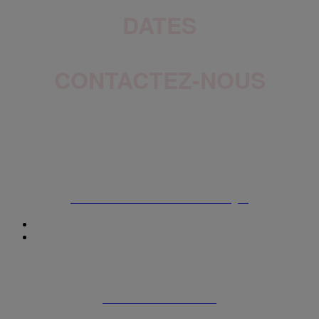
DATES
CONTACTEZ-NOUS
ADRESSE
7215 Rte Transcanadienne,
Saint-Laurent (QC), H4T 1A2
MAGASIN EN LIGNE
La Vente Beauté L'Oréal Canada En Ligne
© 2023
La Vente Beauté par L'Oréal Canada
CONDITIONS D'UTILISATION