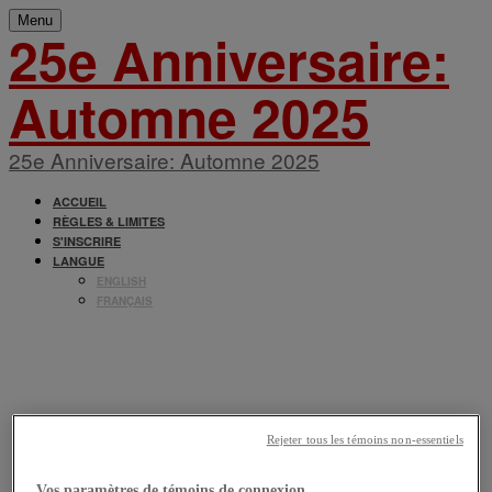
Menu
25e Anniversaire:
Automne 2025
25e Anniversaire: Automne 2025
ACCUEIL
RÈGLES & LIMITES
S'INSCRIRE
LANGUE
ENGLISH
FRANÇAIS
VENTE D'ENTREPÔT
L'ORÉAL CANADA
Rejeter tous les témoins non-essentiels
Vos paramètres de témoins de connexion