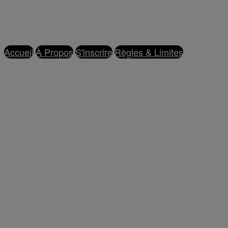
Accueil
À Propos
S'inscrire
Règles & Limites