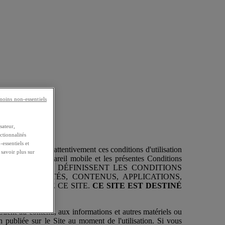
émoins non-essentiels
sateur,
ctionnalités
essentiels et
savoir plus sur