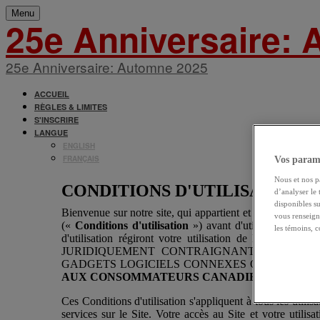
Menu
25e Anniversaire:
25e Anniversaire: Automne 2025
ACCUEIL
RÈGLES & LIMITES
S'INSCRIRE
LANGUE
ENGLISH
FRANÇAIS
Vos param
Nous et nos pa
d’analyser le 
disponibles s
vous renseign
les témoins, c