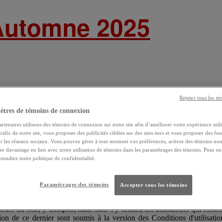
 Automne 2025
Rejeter tous les t
ètres de témoins de connexion
rtenaires utilisons des témoins de connexion sur notre site afin d’améliorer votre expérience utili
trafic de notre site, vous proposer des publicités ciblées sur des sites tiers et vous proposer des fon
ur les réseaux sociaux. Vous pouvez gérer à tout moment vos préférences, activer des témoins non-
er davantage en lien avec notre utilisation de témoins dans les paramétrages des témoins. Pour en 
onsultez notre politique de confidentialité.
Paramétrages des témoins
Accepter tous les témoins