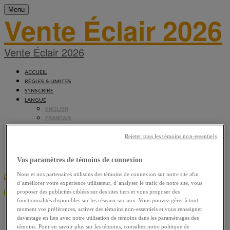
Menu
Vente Éclair 2026
Vente Éclair 2026
ACCUEIL
RÈGLES & LIMITES
S'INSCRIRE
LANGUE
ENGLISH
FRANÇAIS
6
21 JUIN 2026
Rejeter tous les témoins non-essentiels
AU
Vos paramètres de témoins de connexion
S'INSCRIRE MAINTENANT
Nous et nos partenaires utilisons des témoins de connexion sur notre site afin
d’améliorer votre expérience utilisateur, d’analyser le trafic de notre site, vous
INFORMATION VENTE
proposer des publicités ciblées sur des sites tiers et vous proposer des
fonctionnalités disponibles sur les réseaux sociaux. Vous pouvez gérer à tout
moment vos préférences, activer des témoins non-essentiels et vous renseigner
davantage en lien avec notre utilisation de témoins dans les paramétrages des
À PROPOS
témoins. Pour en savoir plus sur les témoins, consultez notre politique de