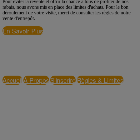
Pour éviter la revente et offrir la chance à tous de profiter de nos
rabais, nous avons mis en place des limites d'achats. Pour le bon
déroulement de votre visite, merci de consulter les règles de notre
vente d'entrepôt.
En Savoir Plus
LIENS RAPIDES
Accueil
À Propos
S'inscrire
Règles & Limites
HEURES D'OUVERTURE
Mercredi au Vendredi : 9h-21h
Samedi au Dimanche : 9h-17h